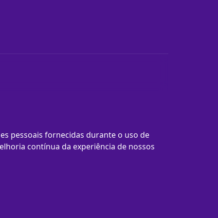
es pessoais fornecidas durante o uso de
elhoria contínua da experiência de nossos