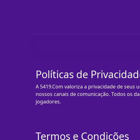
Políticas de Privacida
A 5419.Com valoriza a privacidade de seus 
nossos canais de comunicação. Todos os dad
jogadores.
Termos e Condições