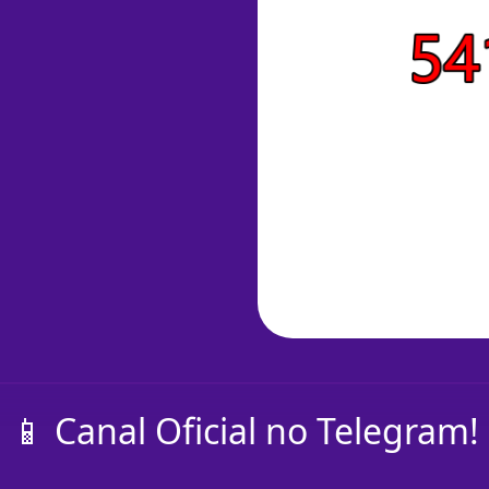
📱 Canal Oficial no Telegram!