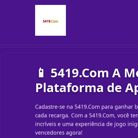
📱 5419.Com A M
Plataforma de A
Cadastre-se na 5419.Com para ganhar 
cada recarga. Com a 5419.Com, você t
incríveis e uma experiência de jogo inig
vencedores agora!