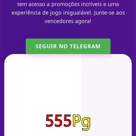
tem acesso a promoções incríveis e uma
experiência de jogo inigualável. Junte-se aos
vencedores agora!
SEGUIR NO TELEGRAM