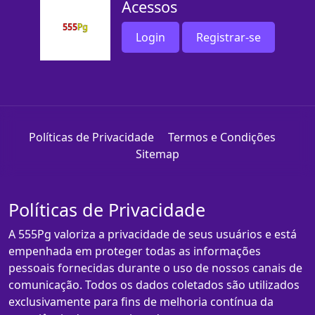
Acessos
Login
Registrar-se
Políticas de Privacidade
Termos e Condições
Sitemap
Políticas de Privacidade
A 555Pg valoriza a privacidade de seus usuários e está
empenhada em proteger todas as informações
pessoais fornecidas durante o uso de nossos canais de
comunicação. Todos os dados coletados são utilizados
exclusivamente para fins de melhoria contínua da