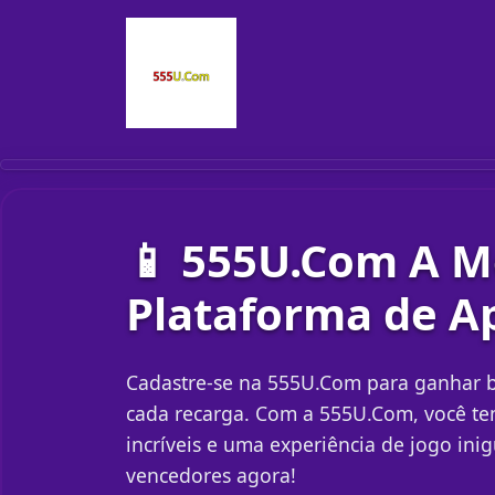
📱 555U.Com A M
Plataforma de A
Cadastre-se na 555U.Com para ganhar 
cada recarga. Com a 555U.Com, você t
incríveis e uma experiência de jogo inig
vencedores agora!