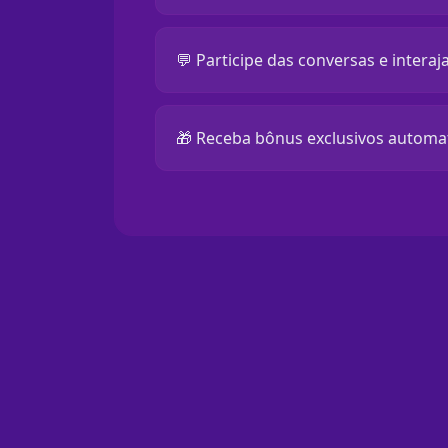
💬 Participe das conversas e interaj
🎁 Receba bônus exclusivos autom