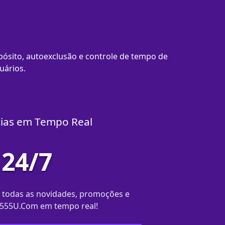
epósito, autoexclusão e controle de tempo de
uários.
cias em Tempo Real
24/7
e todas as novidades, promoções e
 555U.Com em tempo real!