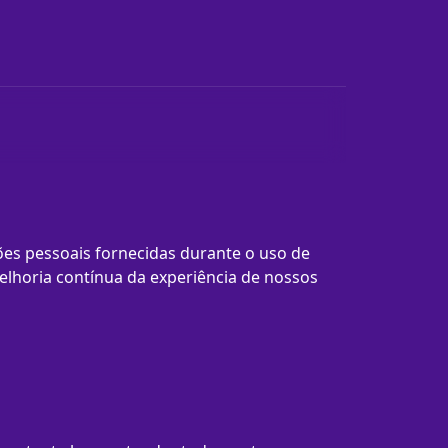
es pessoais fornecidas durante o uso de
elhoria contínua da experiência de nossos