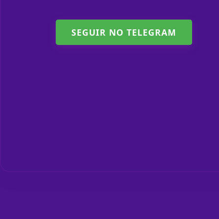
SEGUIR NO TELEGRAM