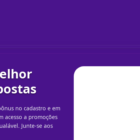
elhor
postas
bônus no cadastro e em
em acesso a promoções
ualável. Junte-se aos