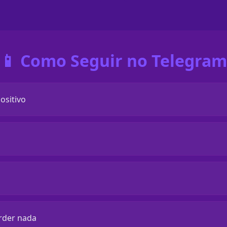
📱 Como Seguir no Telegram
ositivo
erder nada