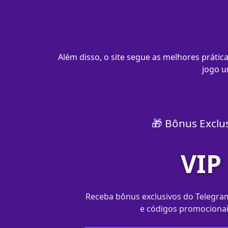
Além disso, o site segue as melhores prátic
jogo u
🎁 Bônus Exclu
VIP
Receba bônus exclusivos do Telegra
e códigos promocionai