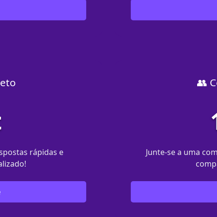
reto
👥 
t
espostas rápidas e
Junte-se a uma com
lizado!
compa
e