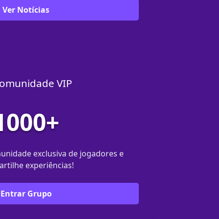
Ver Notícias
Comunidade VIP
1000+
unidade exclusiva de jogadores e
rtilhe experiências!
Entrar Grupo