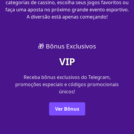
categorias de cassino, escolha seus jogos favoritos ou
faça uma aposta no próximo grande evento esportivo.
A diversão está apenas começando!
🎁 Bônus Exclusivos
VIP
Receba bônus exclusivos do Telegram,
promoções especiais e códigos promocionais
únicos!
Ver Bônus