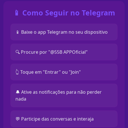
📱 Como Seguir no Telegram
📱 Baixe o app Telegram no seu dispositivo
🔍 Procure por "@55B APPOficial"
👆 Toque em "Entrar" ou "Join"
🔔 Ative as notificações para não perder
nada
💬 Participe das conversas e interaja