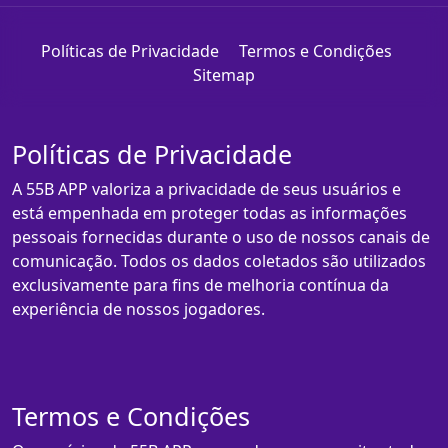
Políticas de Privacidade
Termos e Condições
Sitemap
Políticas de Privacidade
A 55B APP valoriza a privacidade de seus usuários e
está empenhada em proteger todas as informações
pessoais fornecidas durante o uso de nossos canais de
comunicação. Todos os dados coletados são utilizados
exclusivamente para fins de melhoria contínua da
experiência de nossos jogadores.
Termos e Condições