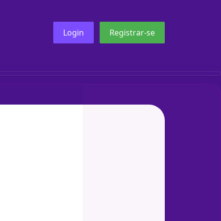
Login
Registrar-se