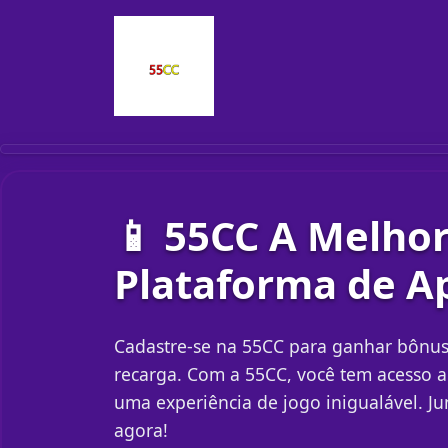
📱 55CC A Melho
Plataforma de A
Cadastre-se na 55CC para ganhar bônus
recarga. Com a 55CC, você tem acesso a
uma experiência de jogo inigualável. J
agora!