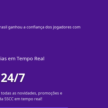
Brasil ganhou a confiança dos jogadores com
cias em Tempo Real
24/7
e todas as novidades, promoções e
da 55CC em tempo real!