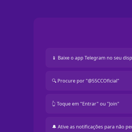
📱 Baixe o app Telegram no seu disp
🔍 Procure por "@55CCOficial"
👆 Toque em "Entrar" ou "Join"
🔔 Ative as notificações para não p