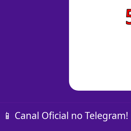
📱 Canal Oficial no Telegram!