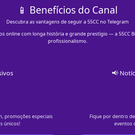
📱 Benefícios do Canal
Descubra as vantagens de seguir a 55CC no Telegram
os online com longa história e grande prestígio — a 55CC 
profissionalismo.
sivos
📢 Notí
m, promoções especiais
Fique por dentro d
s únicos!
eventos 