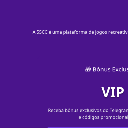
A 55CC é uma plataforma de jogos recreativ
🎁 Bônus Exclu
VIP
Receba bônus exclusivos do Telegra
e códigos promocionai