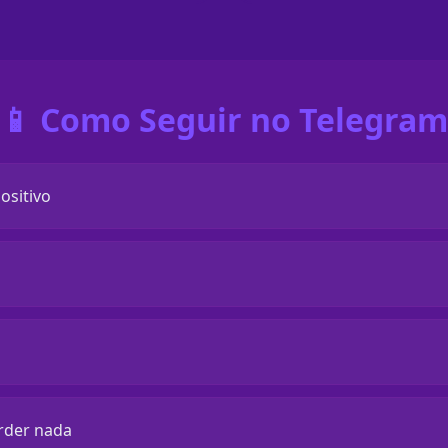
📱 Como Seguir no Telegram
ositivo
erder nada