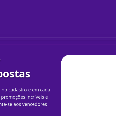
r
postas
 no cadastro e em cada
 promoções incríveis e
unte-se aos vencedores