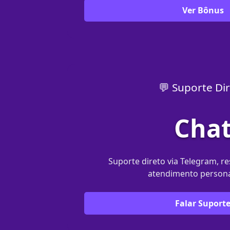
Ver Bônus
💬 Suporte Di
Cha
Suporte direto via Telegram, r
atendimento persona
Falar Suport