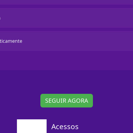
a
aticamente
SEGUIR AGORA
Acessos