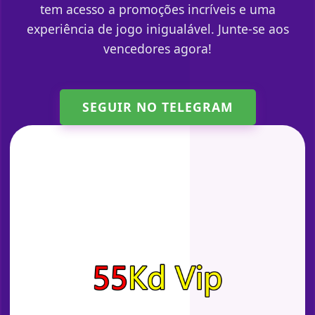
tem acesso a promoções incríveis e uma
experiência de jogo inigualável. Junte-se aos
vencedores agora!
SEGUIR NO TELEGRAM