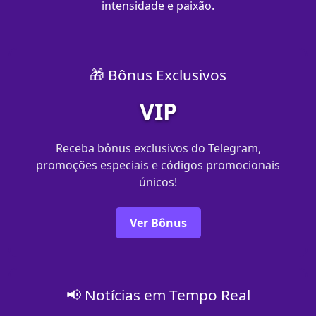
intensidade e paixão.
🎁 Bônus Exclusivos
VIP
Receba bônus exclusivos do Telegram,
promoções especiais e códigos promocionais
únicos!
Ver Bônus
📢 Notícias em Tempo Real