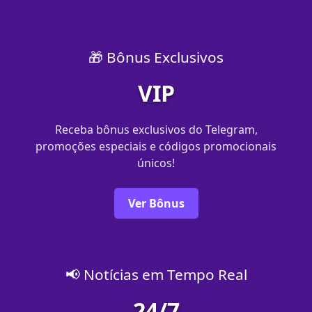
🎁 Bônus Exclusivos
VIP
Receba bônus exclusivos do Telegram,
promoções especiais e códigos promocionais
únicos!
Ver Bônus
📢 Notícias em Tempo Real
24/7