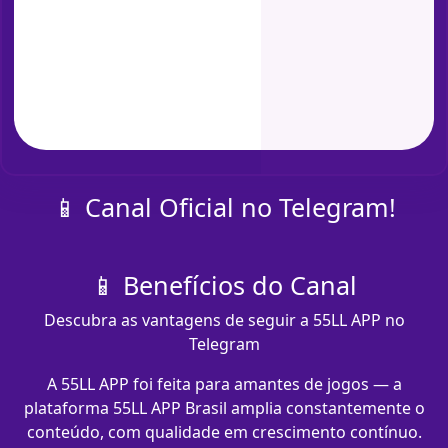
📱 Canal Oficial no Telegram!
📱 Benefícios do Canal
Descubra as vantagens de seguir a 55LL APP no
Telegram
A 55LL APP foi feita para amantes de jogos — a
plataforma 55LL APP Brasil amplia constantemente o
conteúdo, com qualidade em crescimento contínuo.