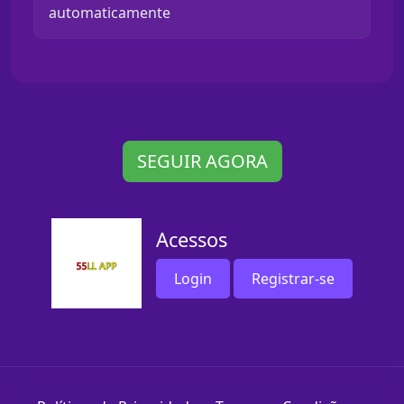
automaticamente
SEGUIR AGORA
Acessos
Login
Registrar-se