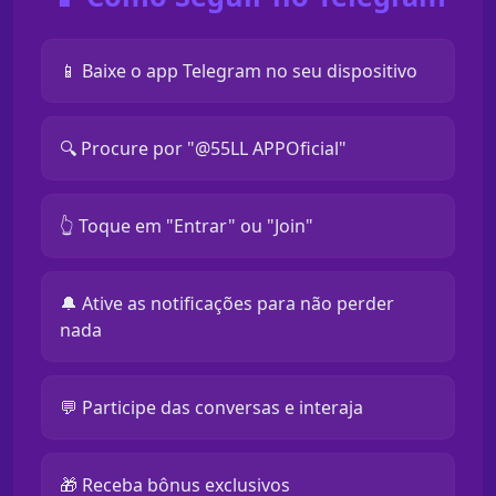
📱 Baixe o app Telegram no seu dispositivo
🔍 Procure por "@55LL APPOficial"
👆 Toque em "Entrar" ou "Join"
🔔 Ative as notificações para não perder
nada
💬 Participe das conversas e interaja
🎁 Receba bônus exclusivos