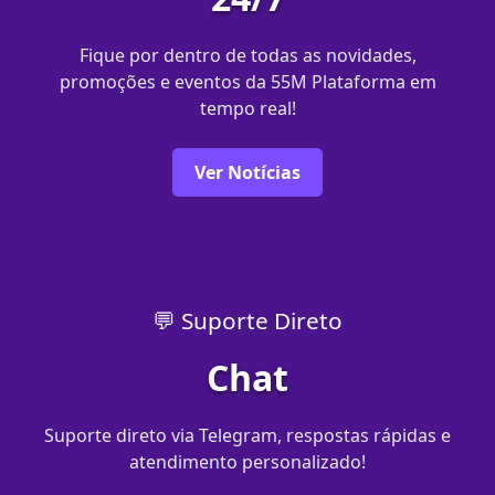
Fique por dentro de todas as novidades,
promoções e eventos da 55M Plataforma em
tempo real!
Ver Notícias
💬 Suporte Direto
Chat
Suporte direto via Telegram, respostas rápidas e
atendimento personalizado!