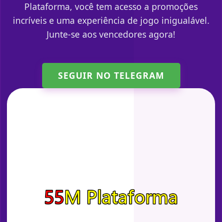
Plataforma, você tem acesso a promoções
incríveis e uma experiência de jogo inigualável.
Junte-se aos vencedores agora!
SEGUIR NO TELEGRAM