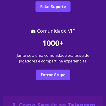
Falar Suporte
👥 Comunidade VIP
1000+
Junte-se a uma comunidade exclusiva de
jogadores e compartilhe experiências!
Entrar Grupo
📱 Como Seguir no Telegram