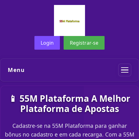
Login
Registrar-se
Menu
📱 55M Plataforma A Melhor
Plataforma de Apostas
Cadastre-se na 55M Plataforma para ganhar
bônus no cadastro e em cada recarga. Com a 55M