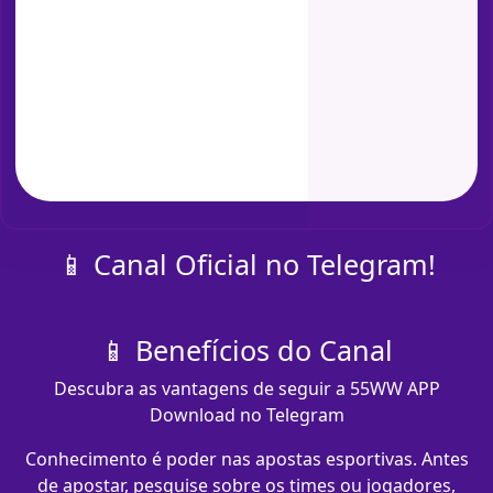
📱 Canal Oficial no Telegram!
📱 Benefícios do Canal
Descubra as vantagens de seguir a 55WW APP
Download no Telegram
Conhecimento é poder nas apostas esportivas. Antes
de apostar, pesquise sobre os times ou jogadores,