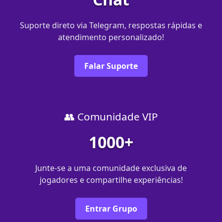
Suporte direto via Telegram, respostas rápidas e
atendimento personalizado!
Falar Suporte
👥 Comunidade VIP
1000+
Junte-se a uma comunidade exclusiva de
jogadores e compartilhe experiências!
Entrar Grupo