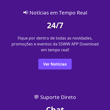
📢 Notícias em Tempo Real
24/7
Fique por dentro de todas as novidades,
promoções e eventos da 55WW APP Download
em tempo real!
Ver Notícias
💬 Suporte Direto
Chat