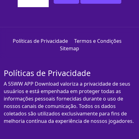
Políticas de Privacidade
Termos e Condições
Sitemap
Políticas de Privacidade
A 55WW APP Download valoriza a privacidade de seus
usuários e está empenhada em proteger todas as
informações pessoais fornecidas durante o uso de
nossos canais de comunicação. Todos os dados
coletados são utilizados exclusivamente para fins de
melhoria contínua da experiência de nossos jogadores.