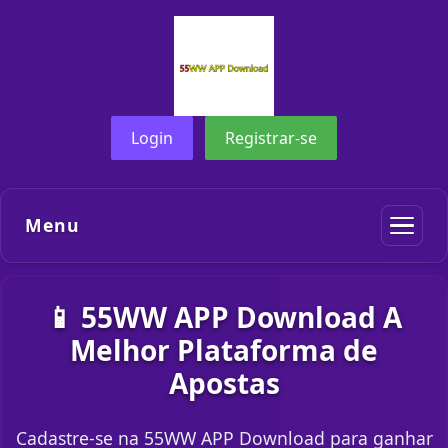
Login
Registrar-se
Menu
📱 55WW APP Download A
Melhor Plataforma de
Apostas
Cadastre-se na 55WW APP Download para ganhar