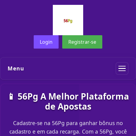
Login
Registrar-se
Menu
📱 56Pg A Melhor Plataforma
de Apostas
Cadastre-se na 56Pg para ganhar bônus no
cadastro e em cada recarga. Com a 56Pg, você