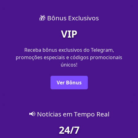
🎁 Bônus Exclusivos
VIP
Receba bônus exclusivos do Telegram,
promoções especiais e códigos promocionais
únicos!
Ver Bônus
📢 Notícias em Tempo Real
24/7