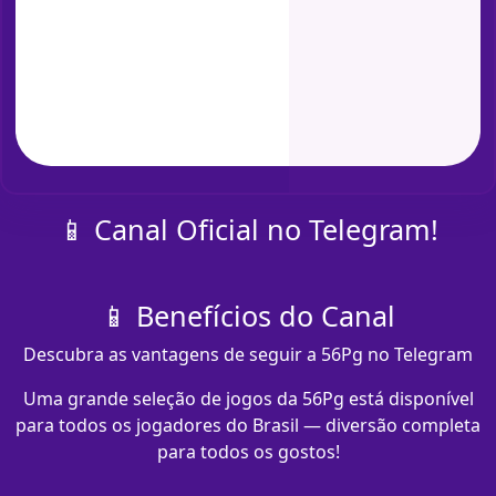
📱 Canal Oficial no Telegram!
📱 Benefícios do Canal
Descubra as vantagens de seguir a 56Pg no Telegram
Uma grande seleção de jogos da 56Pg está disponível
para todos os jogadores do Brasil — diversão completa
para todos os gostos!