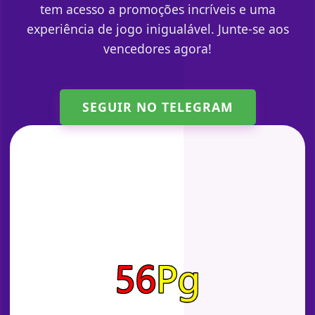
tem acesso a promoções incríveis e uma
experiência de jogo inigualável. Junte-se aos
vencedores agora!
SEGUIR NO TELEGRAM