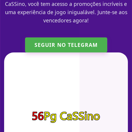
CaSSino, você tem acesso a promoções incríveis e
uma experiência de jogo inigualável. Junte-se aos
vencedores agora!
SEGUIR NO TELEGRAM