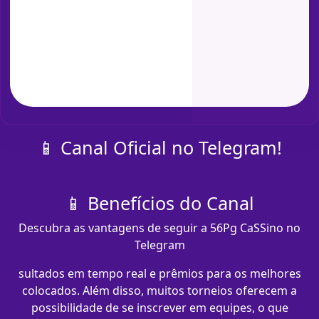
📱 Canal Oficial no Telegram!
📱 Benefícios do Canal
Descubra as vantagens de seguir a 56Pg CaSSino no
Telegram
sultados em tempo real e prêmios para os melhores
colocados. Além disso, muitos torneios oferecem a
possibilidade de se inscrever em equipes, o que