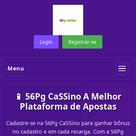
Login
Registrar-se
Menu
📱 56Pg CaSSino A Melhor
Plataforma de Apostas
Cadastre-se na 56Pg CaSSino para ganhar bônus
no cadastro e em cada recarga. Com a 56Pg