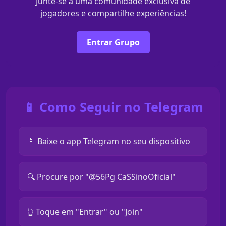
Junte-se a uma comunidade exclusiva de
jogadores e compartilhe experiências!
Entrar Grupo
📱 Como Seguir no Telegram
📱 Baixe o app Telegram no seu dispositivo
🔍 Procure por "@56Pg CaSSinoOficial"
👆 Toque em "Entrar" ou "Join"