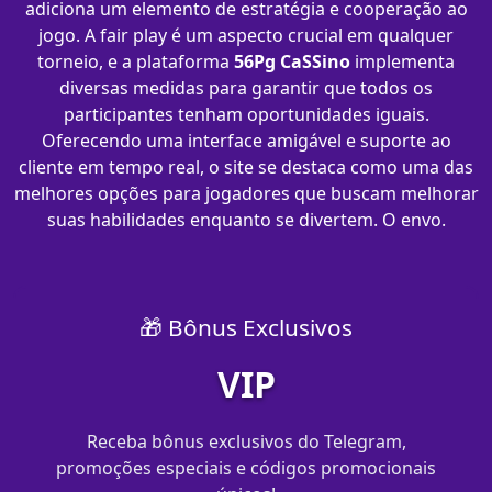
adiciona um elemento de estratégia e cooperação ao
jogo. A fair play é um aspecto crucial em qualquer
torneio, e a plataforma
56Pg CaSSino
implementa
diversas medidas para garantir que todos os
participantes tenham oportunidades iguais.
Oferecendo uma interface amigável e suporte ao
cliente em tempo real, o site se destaca como uma das
melhores opções para jogadores que buscam melhorar
suas habilidades enquanto se divertem. O envo.
🎁 Bônus Exclusivos
VIP
Receba bônus exclusivos do Telegram,
promoções especiais e códigos promocionais