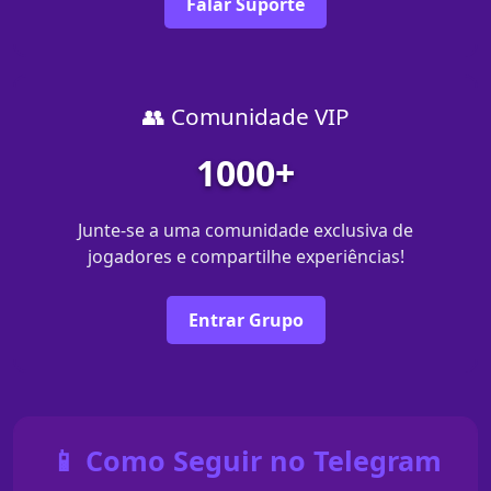
Falar Suporte
👥 Comunidade VIP
1000+
Junte-se a uma comunidade exclusiva de
jogadores e compartilhe experiências!
Entrar Grupo
📱 Como Seguir no Telegram