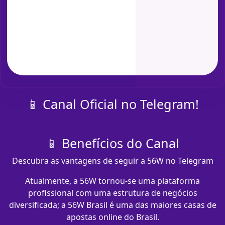
📱 Canal Oficial no Telegram!
📱 Benefícios do Canal
Descubra as vantagens de seguir a 56W no Telegram
Atualmente, a 56W tornou-se uma plataforma
profissional com uma estrutura de negócios
diversificada; a 56W Brasil é uma das maiores casas de
apostas online do Brasil.