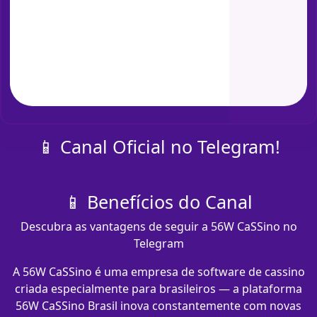
📱 Canal Oficial no Telegram!
📱 Benefícios do Canal
Descubra as vantagens de seguir a 56W CaSSino no
Telegram
A 56W CaSSino é uma empresa de software de cassino
criada especialmente para brasileiros — a plataforma
56W CaSSino Brasil inova constantemente com novas