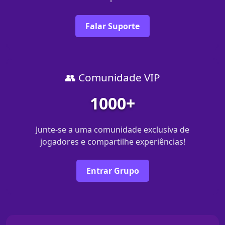
Falar Suporte
👥 Comunidade VIP
1000+
Junte-se a uma comunidade exclusiva de
jogadores e compartilhe experiências!
Entrar Grupo