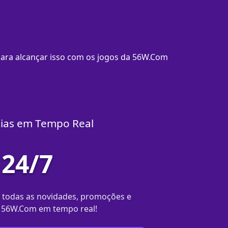
para alcançar isso com os jogos da 56W.Com
cias em Tempo Real
24/7
e todas as novidades, promoções e
 56W.Com em tempo real!