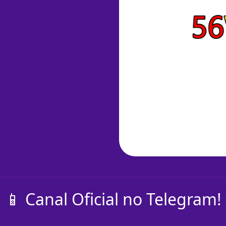
📱 Canal Oficial no Telegram!