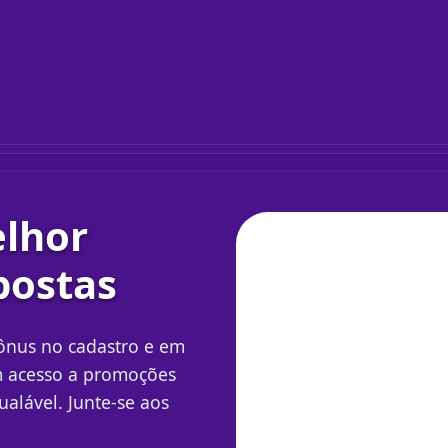
lhor
postas
ônus no cadastro e em
m acesso a promoções
ualável. Junte-se aos