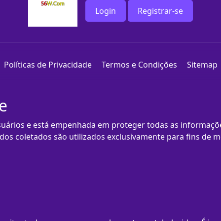
Login
Registrar-se
Políticas de Privacidade
Termos e Condições
Sitemap
de
usuários e está empenhada em proteger todas as informaçõe
os coletados são utilizados exclusivamente para fins de m