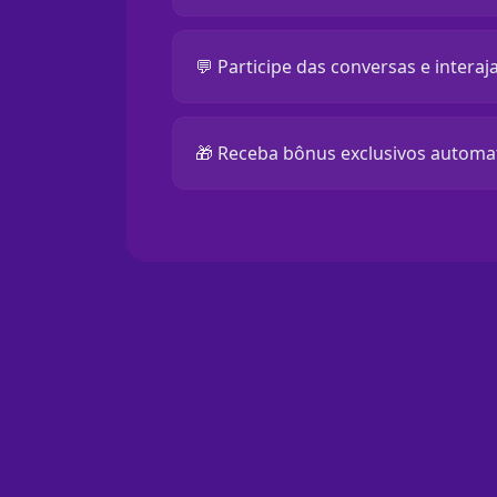
💬 Participe das conversas e interaj
🎁 Receba bônus exclusivos autom