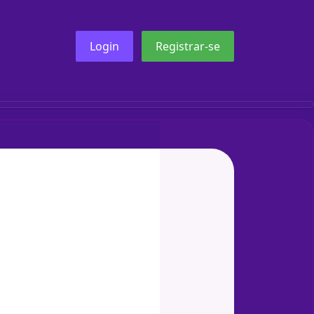
Login
Registrar-se