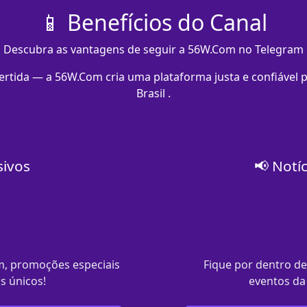
📱 Benefícios do Canal
Descubra as vantagens de seguir a 56W.Com no Telegram
vertida — a 56W.Com cria uma plataforma justa e confiável 
Brasil .
sivos
📢 Notí
m, promoções especiais
Fique por dentro d
s únicos!
eventos da