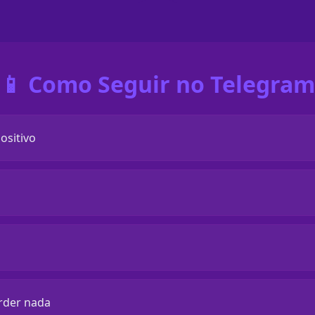
📱 Como Seguir no Telegram
ositivo
erder nada