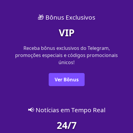
🎁 Bônus Exclusivos
VIP
Receba bônus exclusivos do Telegram,
promoções especiais e códigos promocionais
únicos!
Ver Bônus
📢 Notícias em Tempo Real
24/7