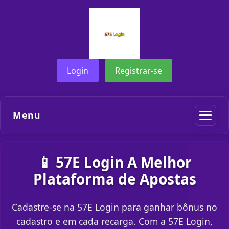
Login
Registrar-se
Menu
📱 57E Login A Melhor
Plataforma de Apostas
Cadastre-se na 57E Login para ganhar bônus no
cadastro e em cada recarga. Com a 57E Login,