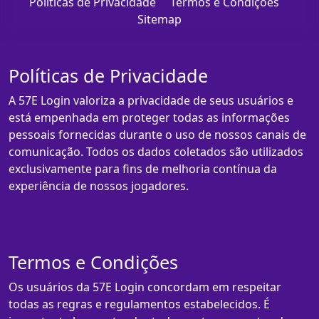
Políticas de Privacidade
Termos e Condições
Sitemap
Políticas de Privacidade
A 57E Login valoriza a privacidade de seus usuários e
está empenhada em proteger todas as informações
pessoais fornecidas durante o uso de nossos canais de
comunicação. Todos os dados coletados são utilizados
exclusivamente para fins de melhoria contínua da
experiência de nossos jogadores.
Termos e Condições
Os usuários da 57E Login concordam em respeitar
todas as regras e regulamentos estabelecidos. É