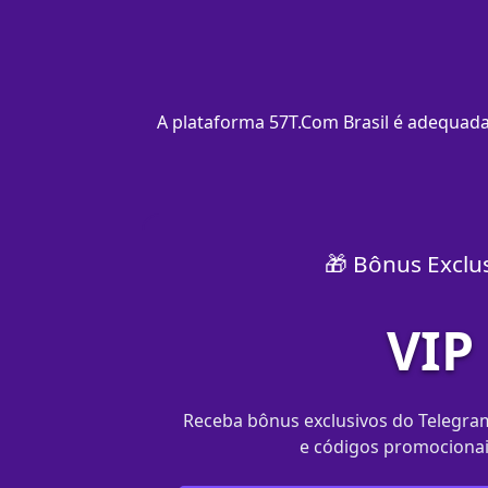
A plataforma 57T.Com Brasil é adequad
🎁 Bônus Exclu
VIP
Receba bônus exclusivos do Telegra
e códigos promocionai