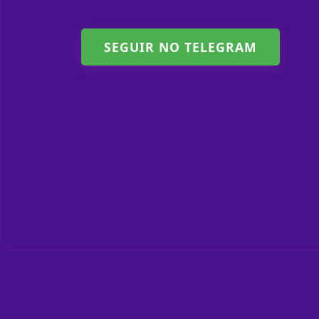
SEGUIR NO TELEGRAM