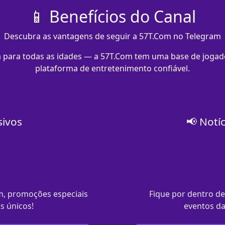
📱 Benefícios do Canal
Descubra as vantagens de seguir a 57T.Com no Telegram
a para todas as idades — a 57T.Com tem uma base de joga
plataforma de entretenimento confiável.
sivos
📢 Notí
m, promoções especiais
Fique por dentro d
s únicos!
eventos da