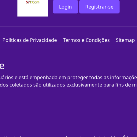
Login
Registrar-se
Políticas de Privacidade
Termos e Condições
Sitemap
de
suários e está empenhada em proteger todas as informaçõe
os coletados são utilizados exclusivamente para fins de m