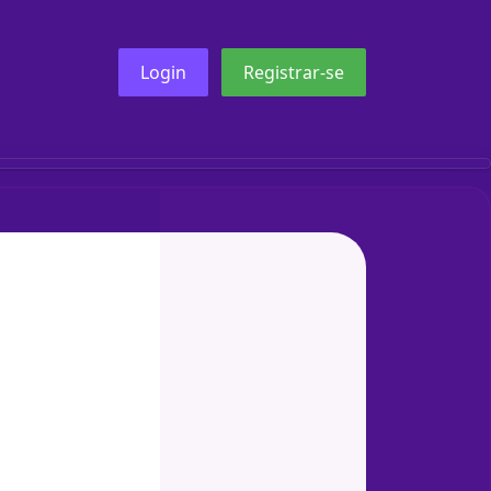
Login
Registrar-se