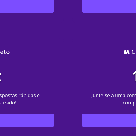
reto
👥 
t
espostas rápidas e
Junte-se a uma com
lizado!
compa
e