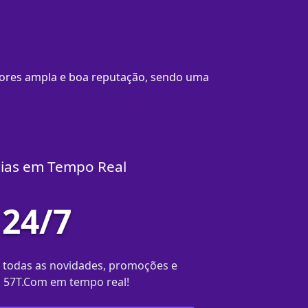
dores ampla e boa reputação, sendo uma
cias em Tempo Real
24/7
e todas as novidades, promoções e
 57T.Com em tempo real!