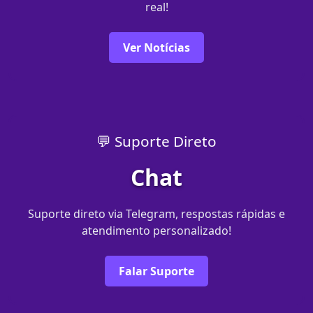
real!
Ver Notícias
💬 Suporte Direto
Chat
Suporte direto via Telegram, respostas rápidas e
atendimento personalizado!
Falar Suporte