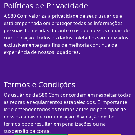
Políticas de Privacidade
A 580 Com valoriza a privacidade de seus usuários e
está empenhada em proteger todas as informações
pessoais fornecidas durante o uso de nossos canais de
comunicação. Todos os dados coletados são utilizados
exclusivamente para fins de melhoria contínua da
experiência de nossos jogadores.
Termos e Condições
Os usuários da 580 Com concordam em respeitar todas
as regras e regulamentos estabelecidos. É importante
ler e entender todos os termos antes de participar de
nossos canais de comunicação. A violação destes
termos pode resultar em penalizações ou na
suspensão da conta.