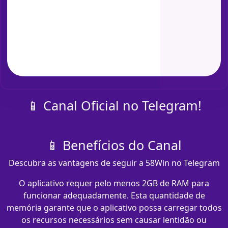
📱 Canal Oficial no Telegram!
📱 Benefícios do Canal
Descubra as vantagens de seguir a 58Win no Telegram
O aplicativo requer pelo menos 2GB de RAM para
funcionar adequadamente. Esta quantidade de
memória garante que o aplicativo possa carregar todos
os recursos necessários sem causar lentidão ou