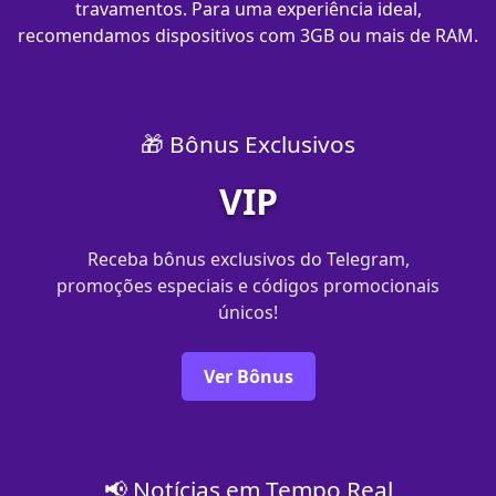
travamentos. Para uma experiência ideal,
recomendamos dispositivos com 3GB ou mais de RAM.
🎁 Bônus Exclusivos
VIP
Receba bônus exclusivos do Telegram,
promoções especiais e códigos promocionais
únicos!
Ver Bônus
📢 Notícias em Tempo Real