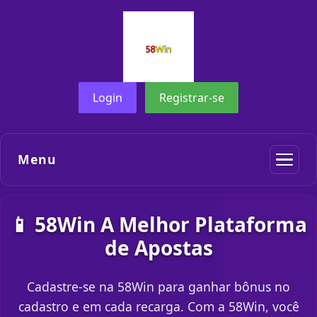
Login
Registrar-se
Menu
📱 58Win A Melhor Plataforma
de Apostas
Cadastre-se na 58Win para ganhar bônus no
cadastro e em cada recarga. Com a 58Win, você