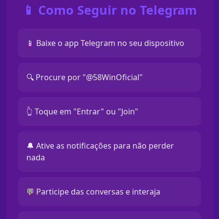
📱 Como Seguir no Telegram
📱 Baixe o app Telegram no seu dispositivo
🔍 Procure por "@58WinOficial"
👆 Toque em "Entrar" ou "Join"
🔔 Ative as notificações para não perder
nada
💬 Participe das conversas e interaja