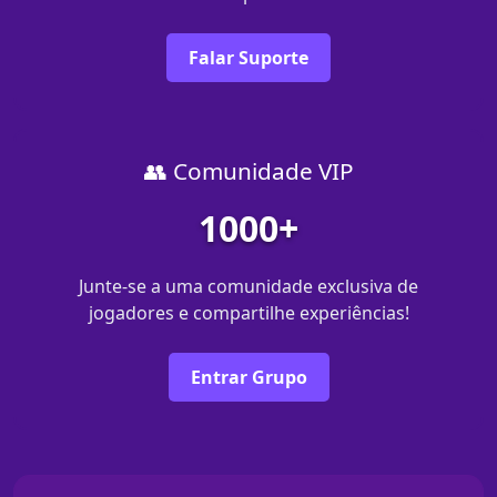
Falar Suporte
👥 Comunidade VIP
1000+
Junte-se a uma comunidade exclusiva de
jogadores e compartilhe experiências!
Entrar Grupo