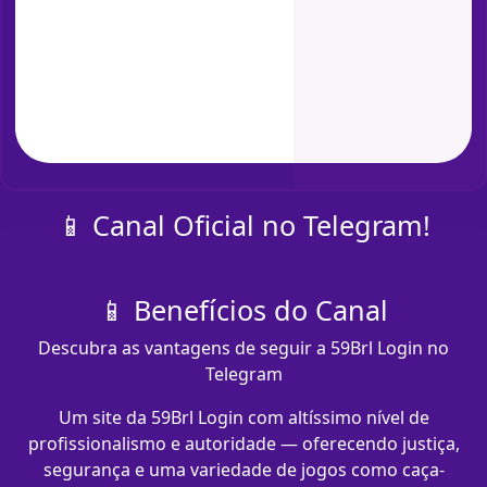
📱 Canal Oficial no Telegram!
📱 Benefícios do Canal
Descubra as vantagens de seguir a 59Brl Login no
Telegram
Um site da 59Brl Login com altíssimo nível de
profissionalismo e autoridade — oferecendo justiça,
segurança e uma variedade de jogos como caça-