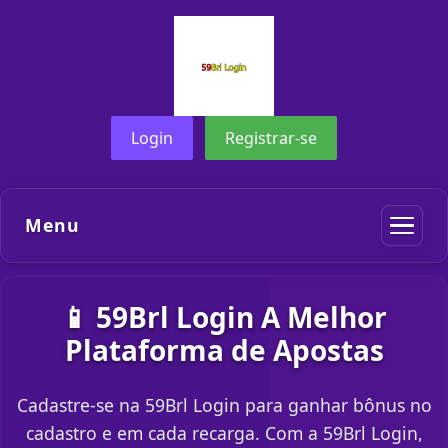
Login
Registrar-se
Menu
📱 59Brl Login A Melhor
Plataforma de Apostas
Cadastre-se na 59Brl Login para ganhar bônus no
cadastro e em cada recarga. Com a 59Brl Login,