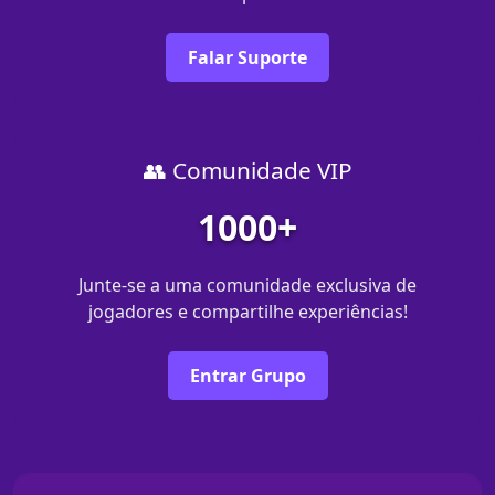
Falar Suporte
👥 Comunidade VIP
1000+
Junte-se a uma comunidade exclusiva de
jogadores e compartilhe experiências!
Entrar Grupo