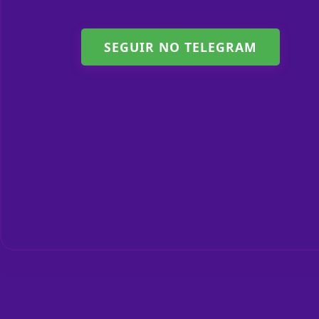
SEGUIR NO TELEGRAM