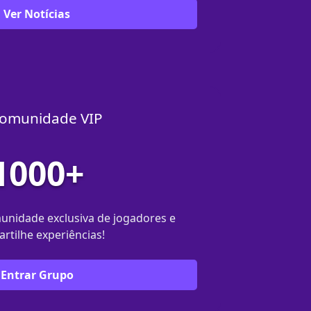
Ver Notícias
Comunidade VIP
1000+
unidade exclusiva de jogadores e
rtilhe experiências!
Entrar Grupo