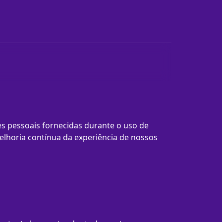
s pessoais fornecidas durante o uso de
elhoria contínua da experiência de nossos