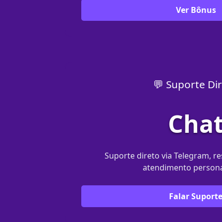
Ver Bônus
💬 Suporte Di
Cha
Suporte direto via Telegram, r
atendimento persona
Falar Suport