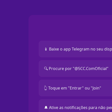
📱 Baixe o app Telegram no seu disp
🔍 Procure por "@5CC.ComOficial"
👆 Toque em "Entrar" ou "Join"
🔔 Ative as notificações para não p