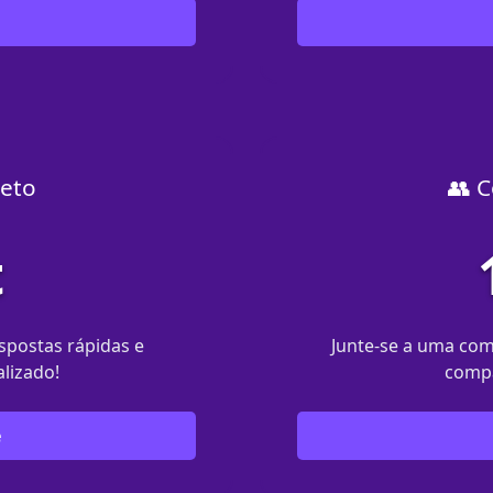
reto
👥 
t
espostas rápidas e
Junte-se a uma com
lizado!
compa
e