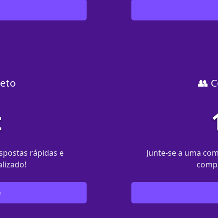
reto
👥 
t
espostas rápidas e
Junte-se a uma com
lizado!
compa
e