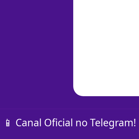
📱 Canal Oficial no Telegram!