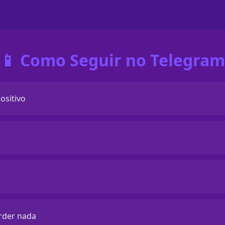
📱 Como Seguir no Telegram
ositivo
erder nada