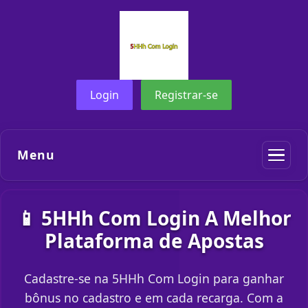
Login
Registrar-se
Menu
📱 5HHh Com Login A Melhor
Plataforma de Apostas
Cadastre-se na 5HHh Com Login para ganhar
bônus no cadastro e em cada recarga. Com a