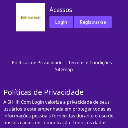
Acessos
Login
Registrar-se
Políticas de Privacidade
Termos e Condições
Sitemap
Políticas de Privacidade
A 5HHh Com Login valoriza a privacidade de seus
usuários e está empenhada em proteger todas as
informações pessoais fornecidas durante o uso de
nossos canais de comunicação. Todos os dados