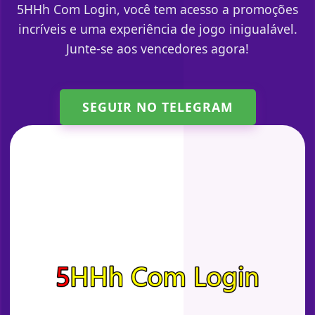
5HHh Com Login, você tem acesso a promoções
incríveis e uma experiência de jogo inigualável.
Junte-se aos vencedores agora!
SEGUIR NO TELEGRAM