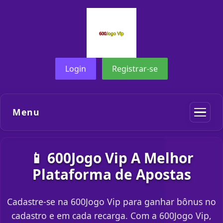
Login
Registrar-se
Menu
📱 600Jogo Vip A Melhor
Plataforma de Apostas
Cadastre-se na 600Jogo Vip para ganhar bônus no
cadastro e em cada recarga. Com a 600Jogo Vip,