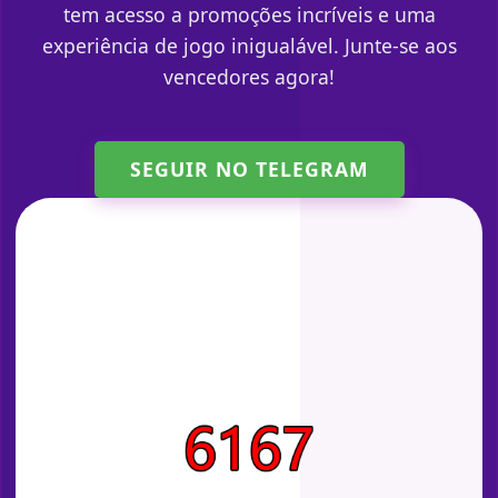
tem acesso a promoções incríveis e uma
experiência de jogo inigualável. Junte-se aos
vencedores agora!
SEGUIR NO TELEGRAM