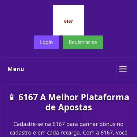
Login
Registrar-se
Menu
📱 6167 A Melhor Plataforma
de Apostas
Cadastre-se na 6167 para ganhar bônus no
cadastro e em cada recarga. Com a 6167, você