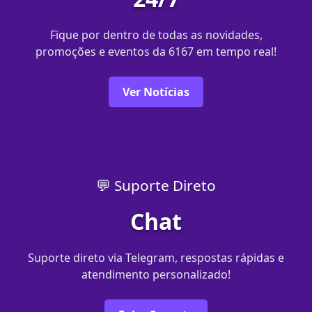
Fique por dentro de todas as novidades,
promoções e eventos da 6167 em tempo real!
Ver Notícias
💬 Suporte Direto
Chat
Suporte direto via Telegram, respostas rápidas e
atendimento personalizado!