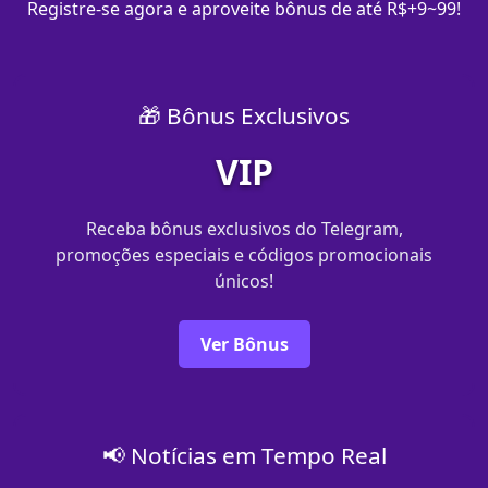
Registre-se agora e aproveite bônus de até R$+9~99!
🎁 Bônus Exclusivos
VIP
Receba bônus exclusivos do Telegram,
promoções especiais e códigos promocionais
únicos!
Ver Bônus
📢 Notícias em Tempo Real