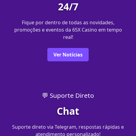
24/7
Fique por dentro de todas as novidades,
promoções e eventos da 65X Casino em tempo
real!
Ver Notícias
💬 Suporte Direto
Chat
Suporte direto via Telegram, respostas rápidas e
atendimento personalizado!