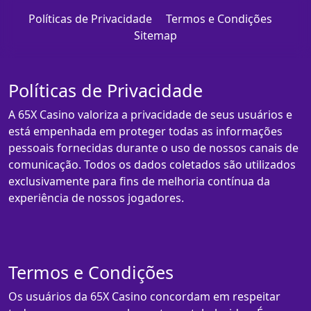
Políticas de Privacidade
Termos e Condições
Sitemap
Políticas de Privacidade
A 65X Casino valoriza a privacidade de seus usuários e
está empenhada em proteger todas as informações
pessoais fornecidas durante o uso de nossos canais de
comunicação. Todos os dados coletados são utilizados
exclusivamente para fins de melhoria contínua da
experiência de nossos jogadores.
Termos e Condições
Os usuários da 65X Casino concordam em respeitar