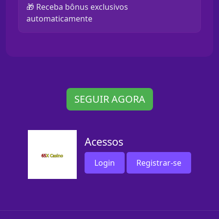
🎁 Receba bônus exclusivos
automaticamente
SEGUIR AGORA
Acessos
Login
Registrar-se