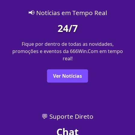
📢 Notícias em Tempo Real
24/7
Fique por dentro de todas as novidades,
promoções e eventos da 666Win.Com em tempo
real!
Ver Notícias
💬 Suporte Direto
Chat