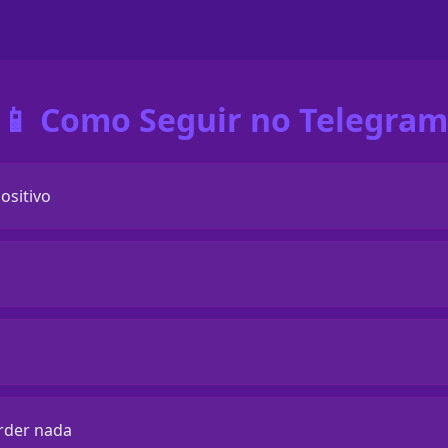
📱 Como Seguir no Telegram
ositivo
erder nada