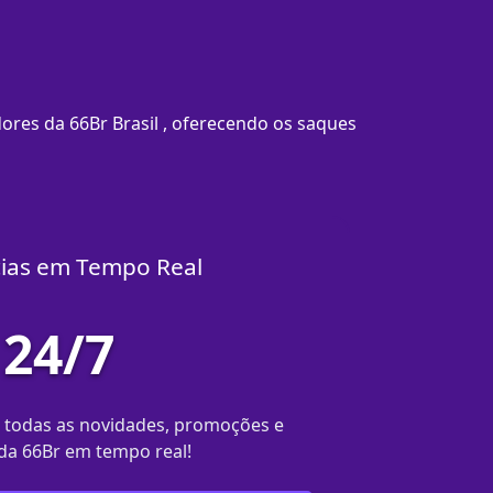
ores da 66Br Brasil , oferecendo os saques
cias em Tempo Real
24/7
e todas as novidades, promoções e
da 66Br em tempo real!