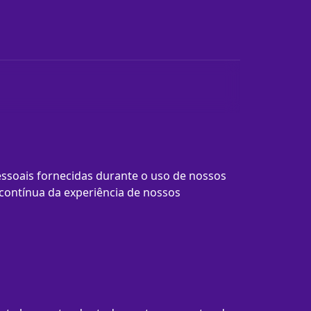
essoais fornecidas durante o uso de nossos
 contínua da experiência de nossos