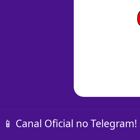
📱 Canal Oficial no Telegram!