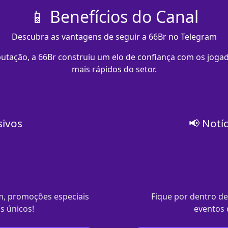
📱 Benefícios do Canal
Descubra as vantagens de seguir a 66Br no Telegram
putação, a 66Br construiu um elo de confiança com os jogad
mais rápidos do setor.
sivos
📢 Notí
m, promoções especiais
Fique por dentro d
s únicos!
eventos 