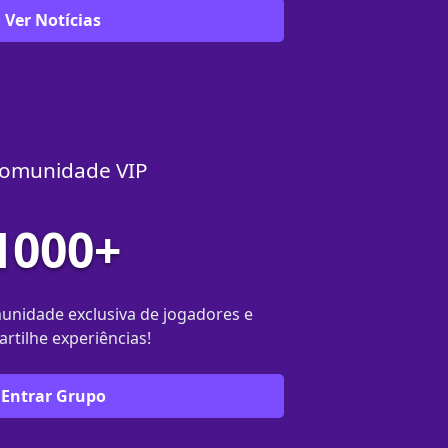
Ver Notícias
Comunidade VIP
1000+
unidade exclusiva de jogadores e
rtilhe experiências!
Entrar Grupo