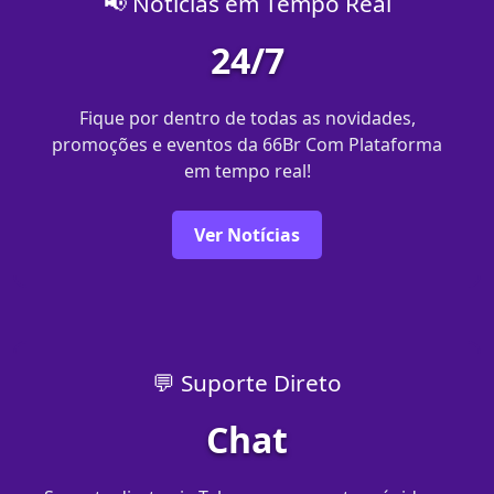
📢 Notícias em Tempo Real
24/7
Fique por dentro de todas as novidades,
promoções e eventos da 66Br Com Plataforma
em tempo real!
Ver Notícias
💬 Suporte Direto
Chat