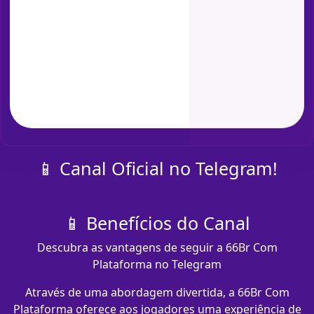
📱 Canal Oficial no Telegram!
📱 Benefícios do Canal
Descubra as vantagens de seguir a 66Br Com
Plataforma no Telegram
Através de uma abordagem divertida, a 66Br Com
Plataforma oferece aos jogadores uma experiência de