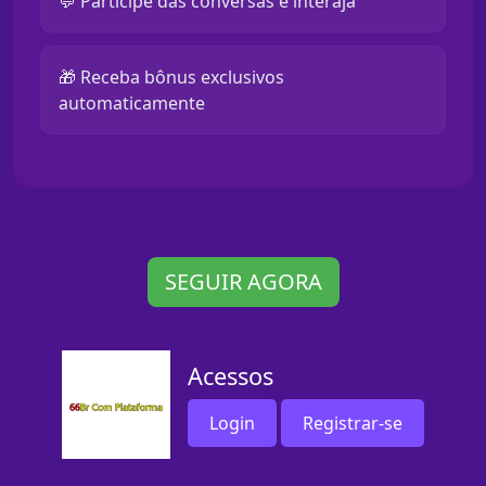
💬 Participe das conversas e interaja
🎁 Receba bônus exclusivos
automaticamente
SEGUIR AGORA
Acessos
Login
Registrar-se