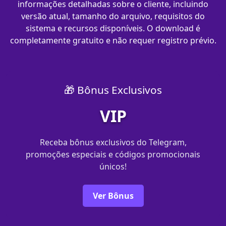
informações detalhadas sobre o cliente, incluindo
versão atual, tamanho do arquivo, requisitos do
sistema e recursos disponíveis. O download é
completamente gratuito e não requer registro prévio.
🎁 Bônus Exclusivos
VIP
Receba bônus exclusivos do Telegram,
promoções especiais e códigos promocionais
únicos!
Ver Bônus