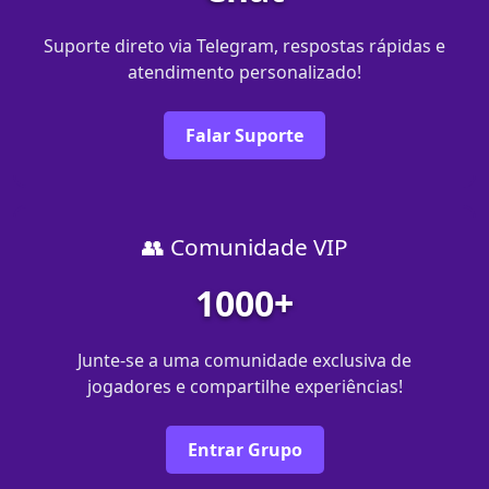
Suporte direto via Telegram, respostas rápidas e
atendimento personalizado!
Falar Suporte
👥 Comunidade VIP
1000+
Junte-se a uma comunidade exclusiva de
jogadores e compartilhe experiências!
Entrar Grupo