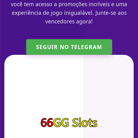
você tem acesso a promoções incríveis e uma
experiência de jogo inigualável. Junte-se aos
vencedores agora!
SEGUIR NO TELEGRAM