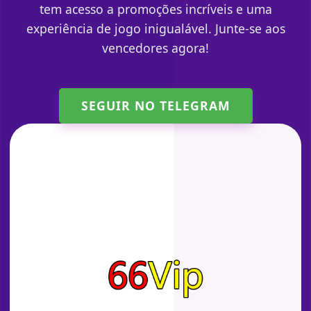
tem acesso a promoções incríveis e uma
experiência de jogo inigualável. Junte-se aos
vencedores agora!
SEGUIR NO TELEGRAM