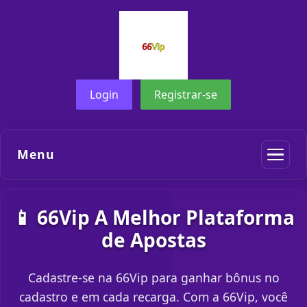
Login
Registrar-se
Menu
📱 66Vip A Melhor Plataforma
de Apostas
Cadastre-se na 66Vip para ganhar bônus no
cadastro e em cada recarga. Com a 66Vip, você