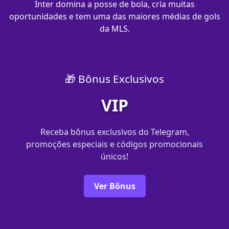
Inter domina a posse de bola, cria muitas
oportunidades e tem uma das maiores médias de gols
da MLS.
🎁 Bônus Exclusivos
VIP
Receba bônus exclusivos do Telegram,
promoções especiais e códigos promocionais
únicos!
Ver Bônus