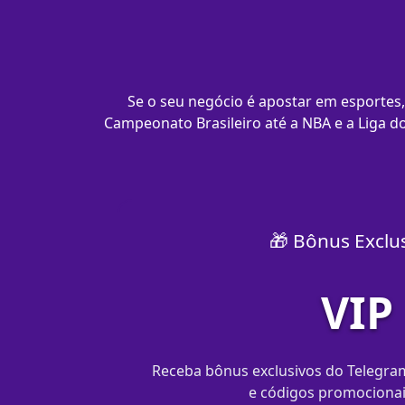
Se o seu negócio é apostar em esportes
Campeonato Brasileiro até a NBA e a Liga 
🎁 Bônus Exclu
VIP
Receba bônus exclusivos do Telegra
e códigos promocionai