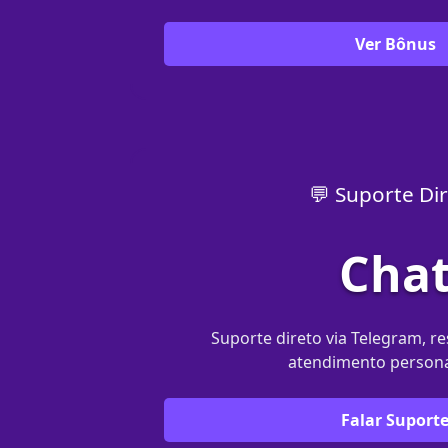
Ver Bônus
💬 Suporte Di
Cha
Suporte direto via Telegram, r
atendimento persona
Falar Suport