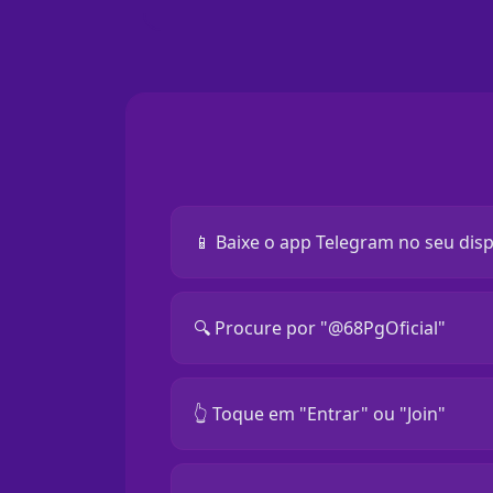
📱 Baixe o app Telegram no seu disp
🔍 Procure por "@68PgOficial"
👆 Toque em "Entrar" ou "Join"