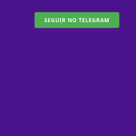
SEGUIR NO TELEGRAM