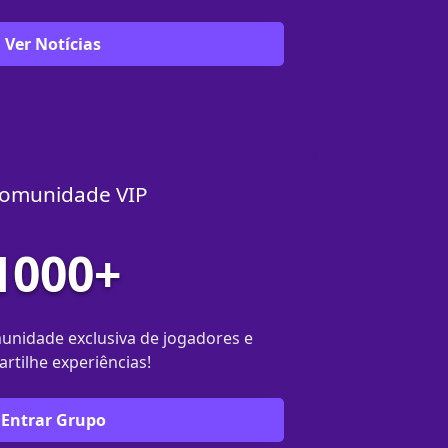
Ver Notícias
Comunidade VIP
1000+
unidade exclusiva de jogadores e
rtilhe experiências!
Entrar Grupo