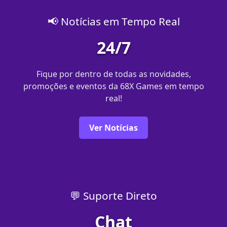
📢 Notícias em Tempo Real
24/7
Fique por dentro de todas as novidades,
promoções e eventos da 68X Games em tempo
real!
Ver Notícias
💬 Suporte Direto
Chat