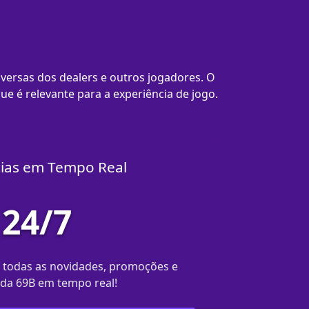
ersas dos dealers e outros jogadores. O
e é relevante para a experiência de jogo.
cias em Tempo Real
24/7
e todas as novidades, promoções e
 da 69B em tempo real!