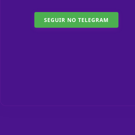
SEGUIR NO TELEGRAM