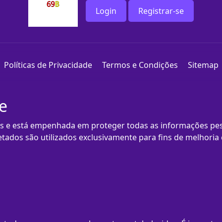
Login
Registrar-se
Políticas de Privacidade
Termos e Condições
Sitemap
de
ios e está empenhada em proteger todas as informações pe
tados são utilizados exclusivamente para fins de melhoria