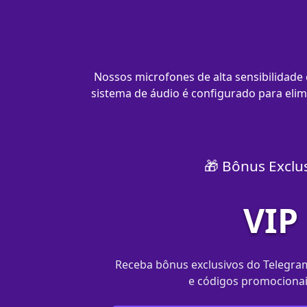
Nossos microfones de alta sensibilidad
sistema de áudio é configurado para elim
🎁 Bônus Exclu
VIP
Receba bônus exclusivos do Telegra
e códigos promocionai