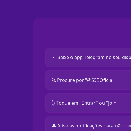
📱 Baixe o app Telegram no seu disp
🔍 Procure por "@69BOficial"
👆 Toque em "Entrar" ou "Join"
🔔 Ative as notificações para não p