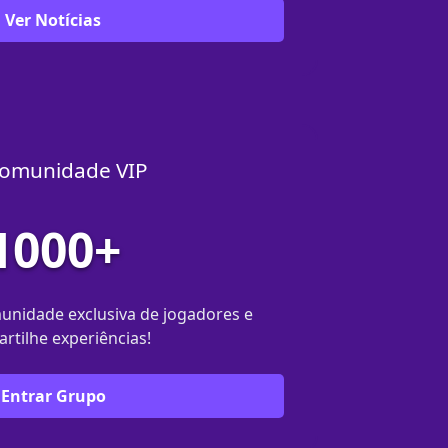
Ver Notícias
Comunidade VIP
1000+
unidade exclusiva de jogadores e
rtilhe experiências!
Entrar Grupo