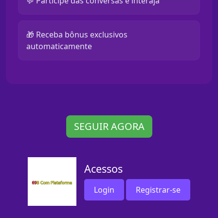
💬 Participe das conversas e interaja
🎁 Receba bônus exclusivos
automaticamente
SEGUIR AGORA
Acessos
Login
Registrar-se