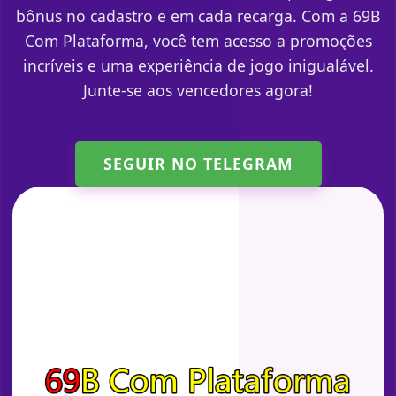
bônus no cadastro e em cada recarga. Com a 69B
Com Plataforma, você tem acesso a promoções
incríveis e uma experiência de jogo inigualável.
Junte-se aos vencedores agora!
SEGUIR NO TELEGRAM