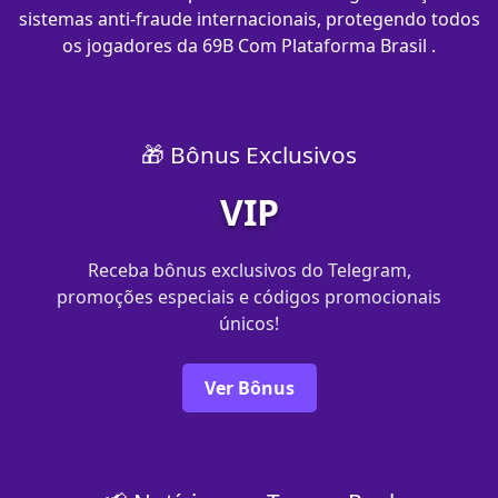
sistemas anti-fraude internacionais, protegendo todos
os jogadores da 69B Com Plataforma Brasil .
🎁 Bônus Exclusivos
VIP
Receba bônus exclusivos do Telegram,
promoções especiais e códigos promocionais
únicos!
Ver Bônus