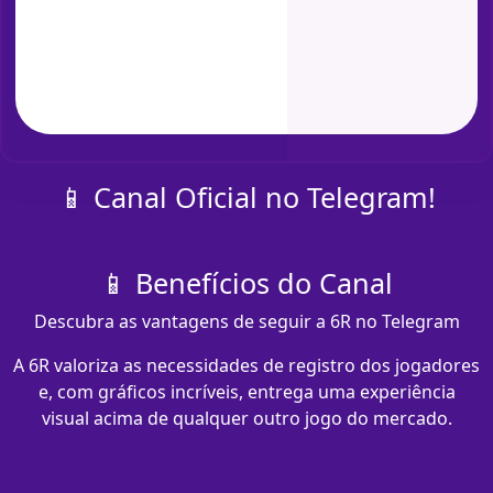
📱 Canal Oficial no Telegram!
📱 Benefícios do Canal
Descubra as vantagens de seguir a 6R no Telegram
A 6R valoriza as necessidades de registro dos jogadores
e, com gráficos incríveis, entrega uma experiência
visual acima de qualquer outro jogo do mercado.