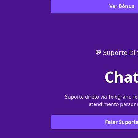
Ver Bônus
💬 Suporte Di
Cha
Suporte direto via Telegram, r
atendimento persona
Falar Suport