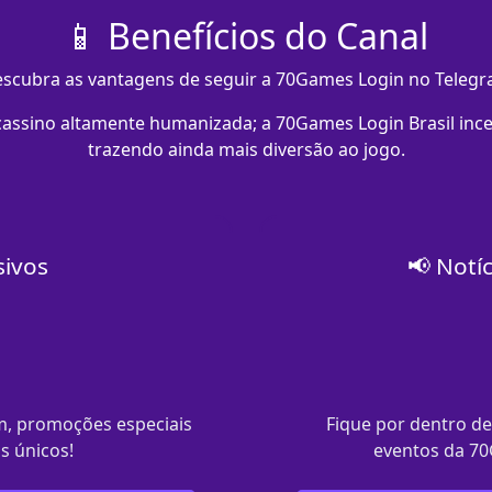
📱 Benefícios do Canal
scubra as vantagens de seguir a 70Games Login no Teleg
ssino altamente humanizada; a 70Games Login Brasil incent
trazendo ainda mais diversão ao jogo.
sivos
📢 Notí
m, promoções especiais
Fique por dentro d
s únicos!
eventos da 70