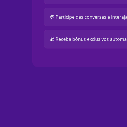
💬 Participe das conversas e interaj
🎁 Receba bônus exclusivos autom