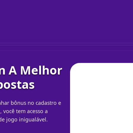
n A Melhor
postas
har bônus no cadastro e
 você tem acesso a
e jogo inigualável.