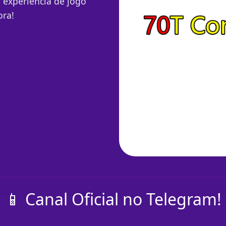
 experiência de jogo
ora!
📱 Canal Oficial no Telegram!