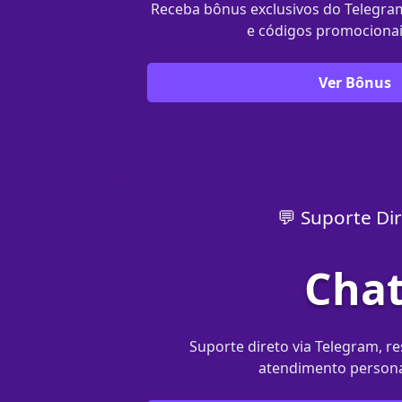
Receba bônus exclusivos do Telegra
e códigos promocionai
Ver Bônus
💬 Suporte Di
Cha
Suporte direto via Telegram, r
atendimento persona