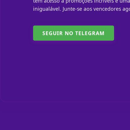
tem acesso a promoções incríveis e uma
inigualável. Junte-se aos vencedores ag
SEGUIR NO TELEGRAM