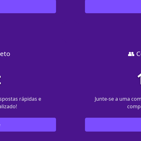
reto
👥 
t
espostas rápidas e
Junte-se a uma com
lizado!
compa
e