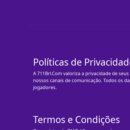
Políticas de Privacida
A 711Brl.Com valoriza a privacidade de seu
nossos canais de comunicação. Todos os dad
jogadores.
Termos e Condições