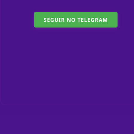
SEGUIR NO TELEGRAM