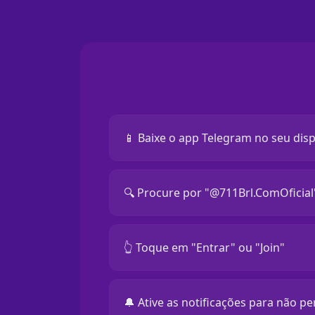
📱 Baixe o app Telegram no seu disp
🔍 Procure por "@711Brl.ComOficial
👆 Toque em "Entrar" ou "Join"
🔔 Ative as notificações para não p