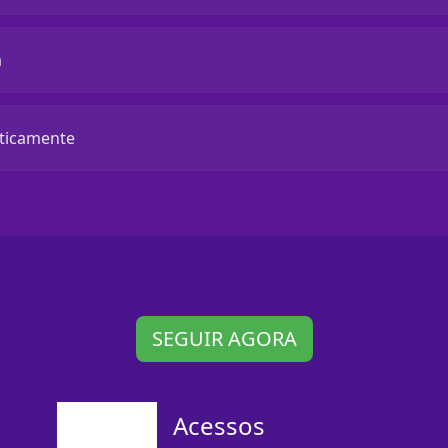
a
aticamente
SEGUIR AGORA
Acessos