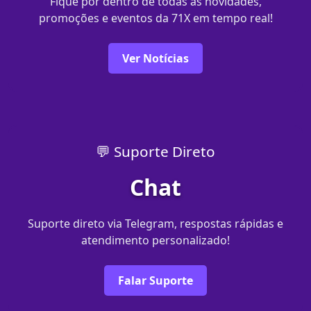
Fique por dentro de todas as novidades,
promoções e eventos da 71X em tempo real!
Ver Notícias
💬 Suporte Direto
Chat
Suporte direto via Telegram, respostas rápidas e
atendimento personalizado!
Falar Suporte