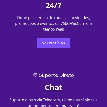
24/7
Fique por dentro de todas as novidades,
promoções e eventos da 7566Win.Com em
tempo real!
Ver Notícias
💬 Suporte Direto
Chat
Suporte direto via Telegram, respostas rápidas e
atendimento personalizado!