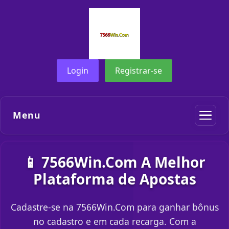
Login
Registrar-se
Menu
📱 7566Win.Com A Melhor
Plataforma de Apostas
Cadastre-se na 7566Win.Com para ganhar bônus
no cadastro e em cada recarga. Com a