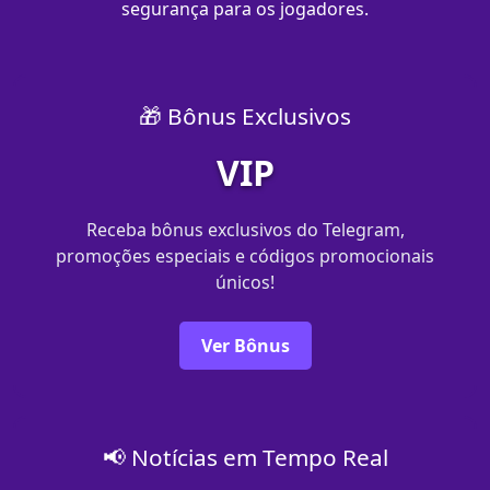
segurança para os jogadores.
🎁 Bônus Exclusivos
VIP
Receba bônus exclusivos do Telegram,
promoções especiais e códigos promocionais
únicos!
Ver Bônus
📢 Notícias em Tempo Real