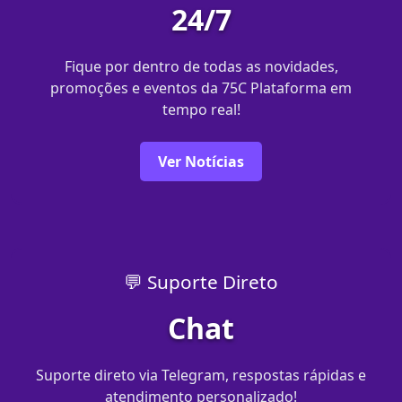
24/7
Fique por dentro de todas as novidades,
promoções e eventos da 75C Plataforma em
tempo real!
Ver Notícias
💬 Suporte Direto
Chat
Suporte direto via Telegram, respostas rápidas e
atendimento personalizado!