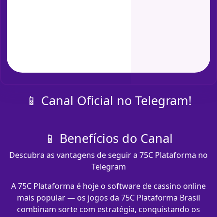
📱 Canal Oficial no Telegram!
📱 Benefícios do Canal
Descubra as vantagens de seguir a 75C Plataforma no
Telegram
A 75C Plataforma é hoje o software de cassino online
mais popular — os jogos da 75C Plataforma Brasil
combinam sorte com estratégia, conquistando os