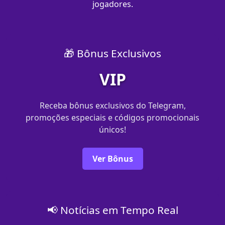
jogadores.
🎁 Bônus Exclusivos
VIP
Receba bônus exclusivos do Telegram,
promoções especiais e códigos promocionais
únicos!
Ver Bônus
📢 Notícias em Tempo Real