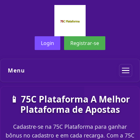
Login
Registrar-se
Menu
📱 75C Plataforma A Melhor
Plataforma de Apostas
Cadastre-se na 75C Plataforma para ganhar
bônus no cadastro e em cada recarga. Com a 75C