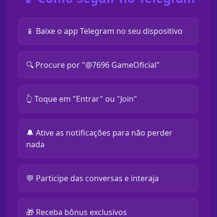
📱 Baixe o app Telegram no seu dispositivo
🔍 Procure por "@7696 GameOficial"
👆 Toque em "Entrar" ou "Join"
🔔 Ative as notificações para não perder
nada
💬 Participe das conversas e interaja
🎁 Receba bônus exclusivos