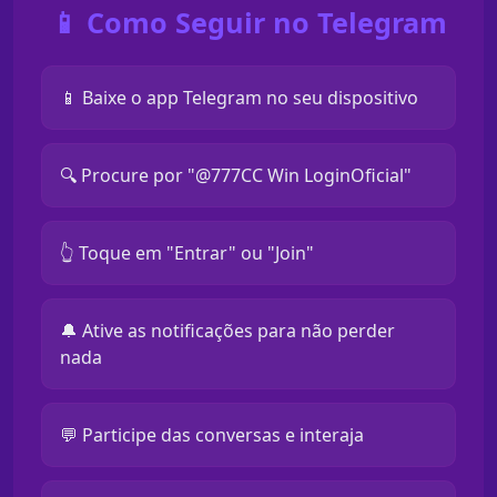
📱 Como Seguir no Telegram
📱 Baixe o app Telegram no seu dispositivo
🔍 Procure por "@777CC Win LoginOficial"
👆 Toque em "Entrar" ou "Join"
🔔 Ative as notificações para não perder
nada
💬 Participe das conversas e interaja