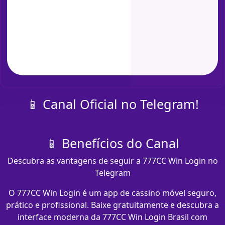
📱 Canal Oficial no Telegram!
📱 Benefícios do Canal
Descubra as vantagens de seguir a 777CC Win Login no
Telegram
O 777CC Win Login é um app de cassino móvel seguro,
prático e profissional. Baixe gratuitamente e descubra a
interface moderna da 777CC Win Login Brasil com