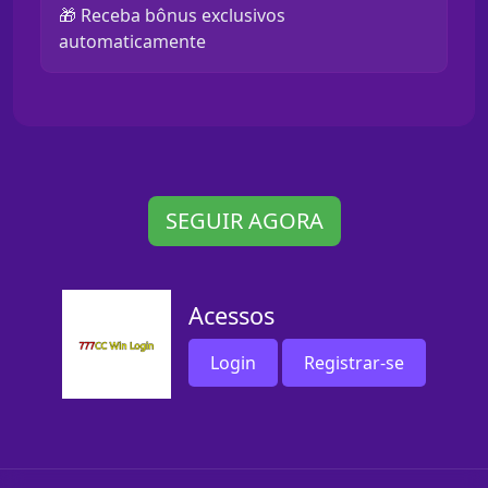
🎁 Receba bônus exclusivos
automaticamente
SEGUIR AGORA
Acessos
Login
Registrar-se