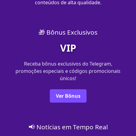
conteúdos de alta qualidade.
🎁 Bônus Exclusivos
VIP
Receba bônus exclusivos do Telegram,
promoções especiais e códigos promocionais
únicos!
Ver Bônus
📢 Notícias em Tempo Real