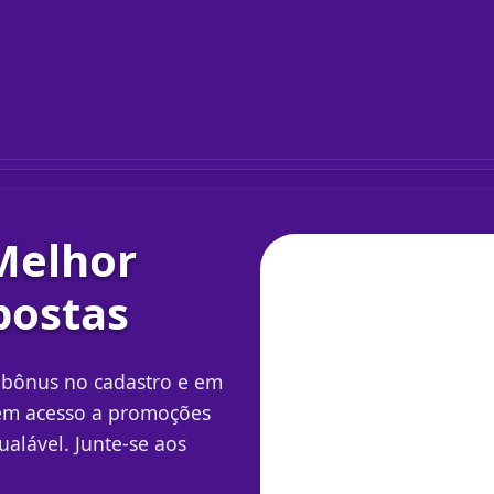
Melhor
postas
 bônus no cadastro e em
tem acesso a promoções
ualável. Junte-se aos