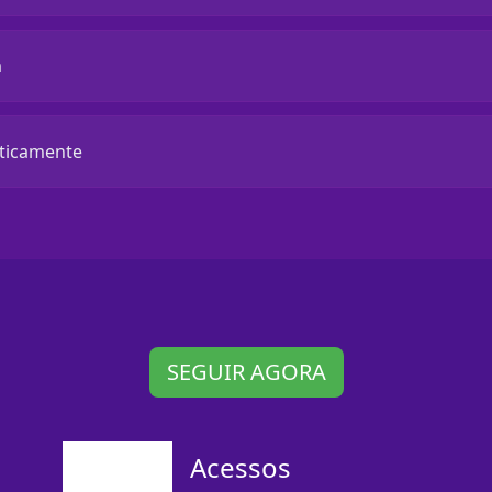
a
aticamente
SEGUIR AGORA
Acessos