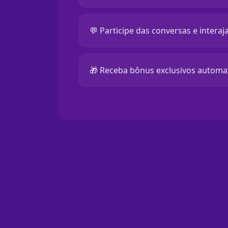
💬 Participe das conversas e interaj
🎁 Receba bônus exclusivos autom