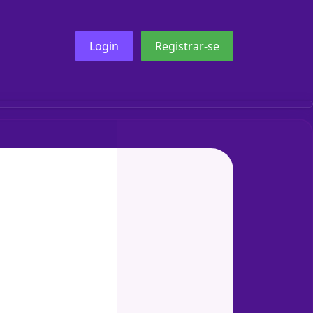
Login
Registrar-se