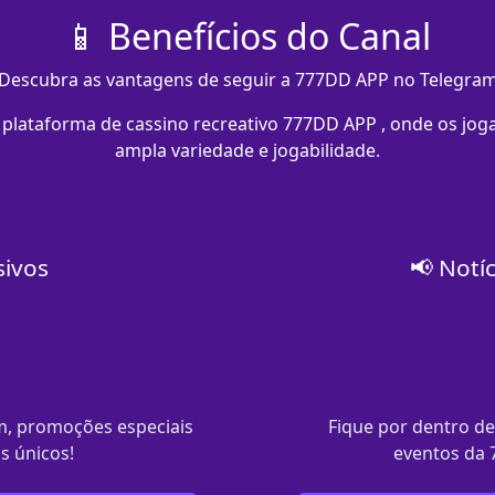
📱 Benefícios do Canal
Descubra as vantagens de seguir a 777DD APP no Telegra
a plataforma de cassino recreativo 777DD APP , onde os 
ampla variedade e jogabilidade.
sivos
📢 Notí
m, promoções especiais
Fique por dentro d
s únicos!
eventos da 