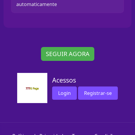
automaticamente
SEGUIR AGORA
Acessos
Login
Registrar-se