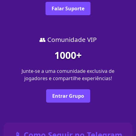
Falar Suporte
👥 Comunidade VIP
1000+
Junte-se a uma comunidade exclusiva de
jogadores e compartilhe experiências!
Entrar Grupo
📱 Como Seguir no Telegram