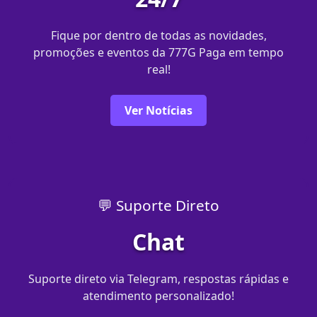
Fique por dentro de todas as novidades,
promoções e eventos da 777G Paga em tempo
real!
Ver Notícias
💬 Suporte Direto
Chat
Suporte direto via Telegram, respostas rápidas e
atendimento personalizado!