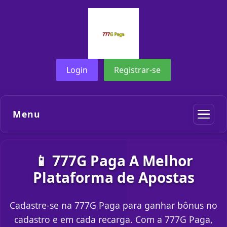
Login
Registrar-se
Menu
📱 777G Paga A Melhor
Plataforma de Apostas
Cadastre-se na 777G Paga para ganhar bônus no
cadastro e em cada recarga. Com a 777G Paga,