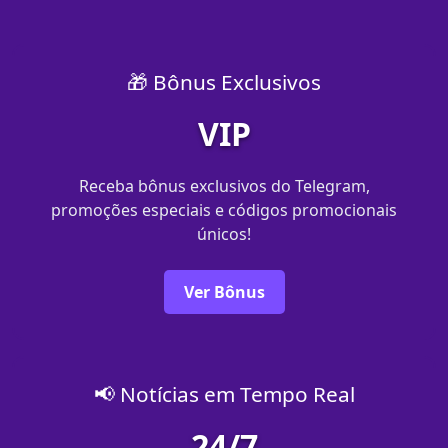
🎁 Bônus Exclusivos
VIP
Receba bônus exclusivos do Telegram,
promoções especiais e códigos promocionais
únicos!
Ver Bônus
📢 Notícias em Tempo Real
24/7