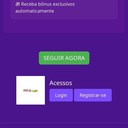
🎁 Receba bônus exclusivos
automaticamente
SEGUIR AGORA
Acessos
Login
Registrar-se