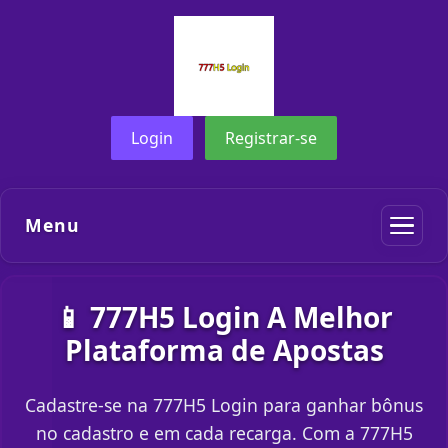
Login
Registrar-se
Menu
📱 777H5 Login A Melhor
Plataforma de Apostas
Cadastre-se na 777H5 Login para ganhar bônus
no cadastro e em cada recarga. Com a 777H5