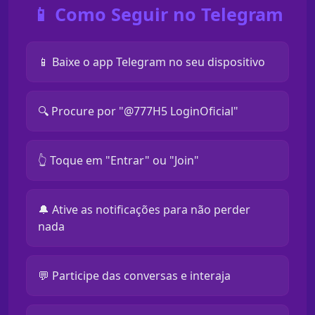
📱 Como Seguir no Telegram
📱 Baixe o app Telegram no seu dispositivo
🔍 Procure por "@777H5 LoginOficial"
👆 Toque em "Entrar" ou "Join"
🔔 Ative as notificações para não perder
nada
💬 Participe das conversas e interaja