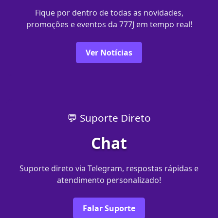
Fique por dentro de todas as novidades,
promoções e eventos da 777J em tempo real!
Ver Notícias
💬 Suporte Direto
Chat
Suporte direto via Telegram, respostas rápidas e
atendimento personalizado!
Falar Suporte