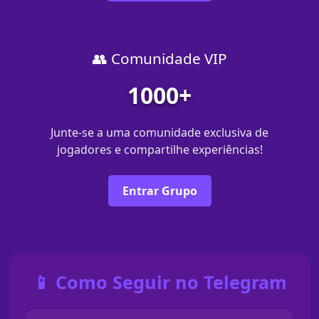
👥 Comunidade VIP
1000+
Junte-se a uma comunidade exclusiva de
jogadores e compartilhe experiências!
Entrar Grupo
📱 Como Seguir no Telegram