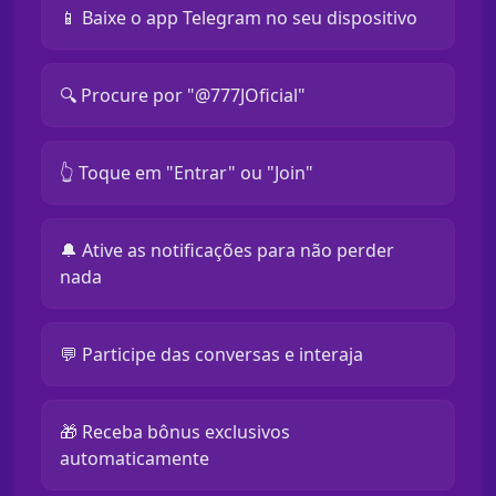
📱 Baixe o app Telegram no seu dispositivo
🔍 Procure por "@777JOficial"
👆 Toque em "Entrar" ou "Join"
🔔 Ative as notificações para não perder
nada
💬 Participe das conversas e interaja
🎁 Receba bônus exclusivos
automaticamente