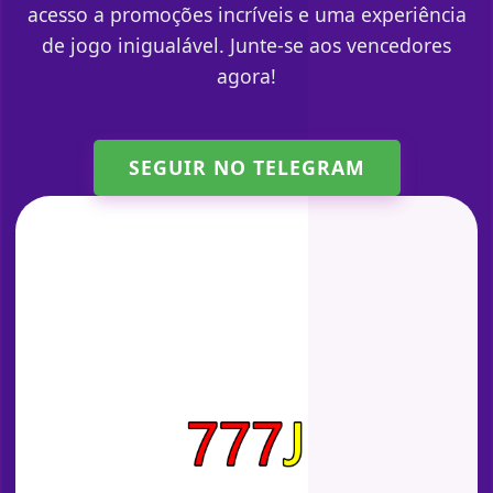
acesso a promoções incríveis e uma experiência
de jogo inigualável. Junte-se aos vencedores
agora!
SEGUIR NO TELEGRAM