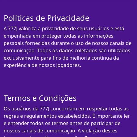
Políticas de Privacidade
A 777J valoriza a privacidade de seus usuários e está
empenhada em proteger todas as informações
pessoais fornecidas durante o uso de nossos canais de
comunicação. Todos os dados coletados são utilizados
exclusivamente para fins de melhoria contínua da
experiência de nossos jogadores.
Termos e Condições
Os usuários da 777J concordam em respeitar todas as
regras e regulamentos estabelecidos. É importante ler
e entender todos os termos antes de participar de
nossos canais de comunicação. A violação destes