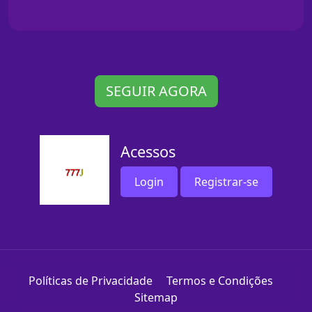
SEGUIR AGORA
Acessos
Login
Registrar-se
Políticas de Privacidade
Termos e Condições
Sitemap