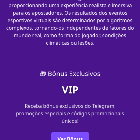
proporcionando uma experiência realista e imersiva
para os apostadores. Os resultados dos eventos
esportivos virtuais são determinados por algoritmos
complexos, tornando-os independentes de fatores do
mundo real, como forma do jogador, condições
climáticas ou lesões.
🎁 Bônus Exclusivos
VIP
Receba bônus exclusivos do Telegram,
promoções especiais e códigos promocionais
únicos!
Ver Bônus