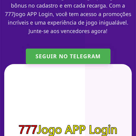
bônus no cadastro e em cada recarga. Com a
777Jogo APP Login, você tem acesso a promoções
incríveis e uma experiência de jogo inigualável.
Junte-se aos vencedores agora!
SEGUIR NO TELEGRAM