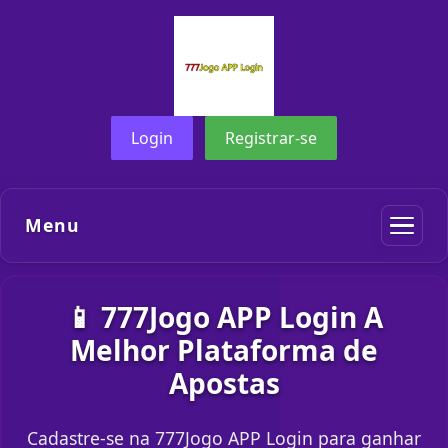
Login
Registrar-se
Menu
📱 777Jogo APP Login A
Melhor Plataforma de
Apostas
Cadastre-se na 777Jogo APP Login para ganhar