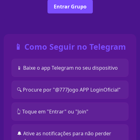
Entrar Grupo
📱 Como Seguir no Telegram
📱 Baixe o app Telegram no seu dispositivo
🔍 Procure por "@777Jogo APP LoginOficial"
👆 Toque em "Entrar" ou "Join"
🔔 Ative as notificações para não perder